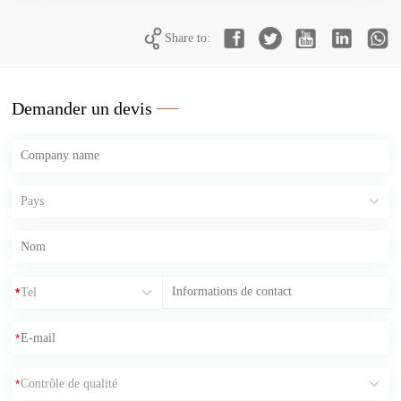
Share to:
Demander un devis
*
*
*
*