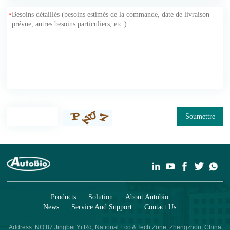
*
Soumettre
Products
Solution
About Autobio
News
Service And Support
Contact Us
Address: NO.87 Jingbei Yi Rd, National Eco＆Tech Zone, Zhengzhou, China