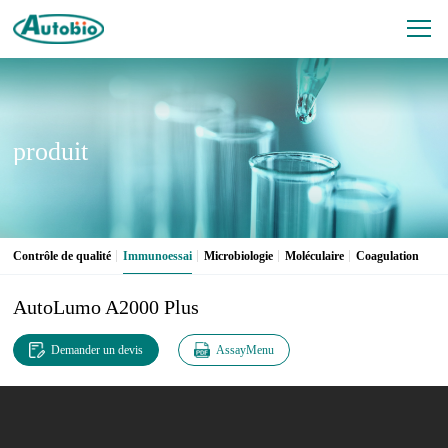
produit
Contrôle de qualité
Immunoessai
Microbiologie
Moléculaire
Coagulation
AutoLumo A2000 Plus
Demander un devis
AssayMenu